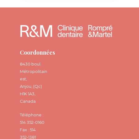
Coordonnées
8430 boul.
Métropolitain
est,
Anjou, (Qc)
H1K 1A3,
Canada
Téléphone :
514 352-0160
Fax : 514
352-1381